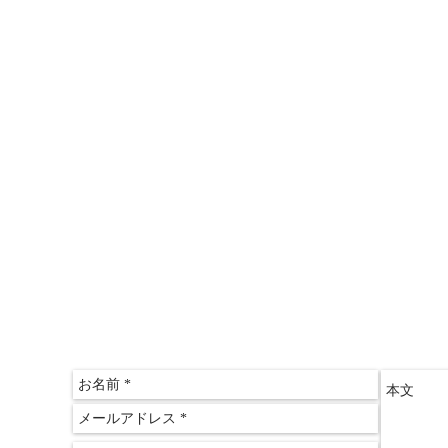
＞こどもと親のスズメの学校
＞情報推命学「おもしろ講座」
＞三木文佑のやさしい経済教室
＞山田ゆみこのおしゃれサロン
〒612-
京都府
​京都
075-60
075-60