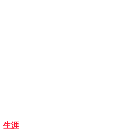
ut
g
p
『京都生涯学習カレッジ』
士専用
都
生涯
学習カレッジ