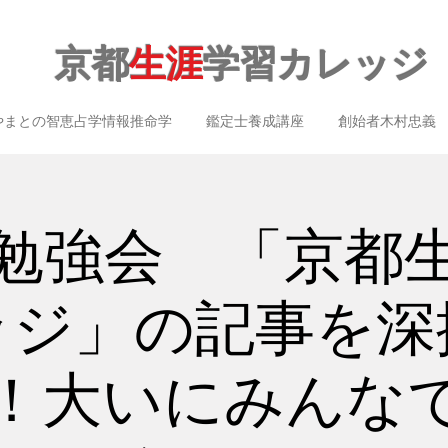
京都
生涯
学習カレッジ
やまとの智恵占学情報推命学
鑑定士養成講座
創始者木村忠義
勉強会 「京都
ッジ」の記事を深
！大いにみんな