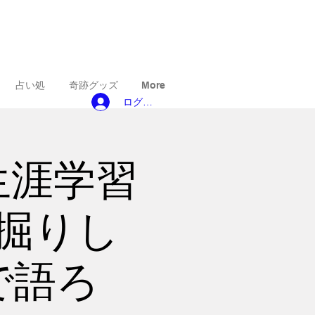
占い処
奇跡グッズ
More
ログイン
生涯学習
掘りし
で語ろ