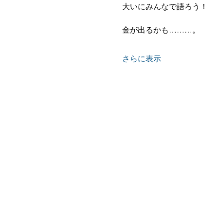
大いにみんなで語ろう！ 
金が出るかも………。  
さらに表示
Home
木村忠義
鑑定処一覧
＞京都・伏見・納屋町本部
＞京都・伏見・御香宮神社前
＞京都・四条烏丸 占いサロン
＞京都・東山三条 竹取占い物語
＞京都・山科 竹水庵
＞大阪・あべの・安倍晴明神社
＞福岡 九州支部