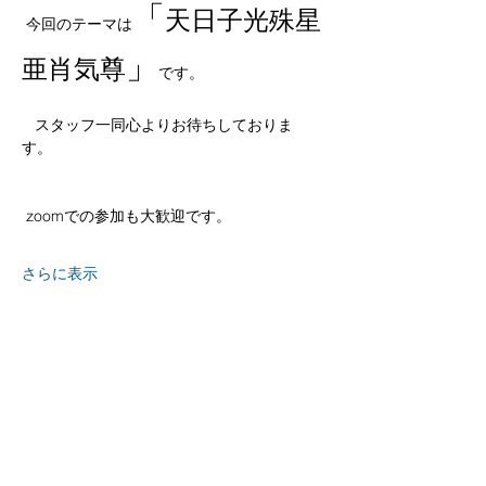
「
天日子光殊星
 今回のテーマは
」
亜肖気尊
です。
   スタッフ一同心よりお待ちしておりま
す。 
 zoomでの参加も大歓迎です。
さらに表示
京都
生涯
学習カレッジ