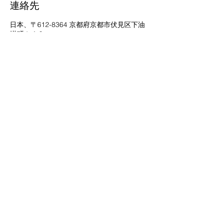
連絡先
日本、〒612-8364 京都府京都市伏見区下油
掛町１４３
京都
生涯
学習カレッジ
〒612-8364
京都府京都市伏見区 竜馬通り中央
​京都生涯学習カレッジ
075-604-4159
:TEL