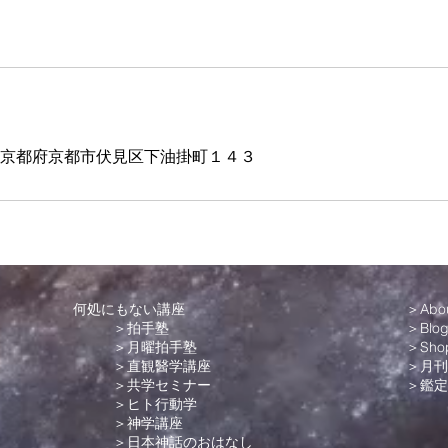
64 京都府京都市伏見区下油掛町１４３
何処にもない講座
＞Abo
＞拍手塾
＞Blo
＞月曜拍手塾
＞Sho
＞直観醫学講座
＞月刊
＞共学セミナー
＞
鑑定
＞ヒト行動学
＞神学講座
＞日本神話のおはなし