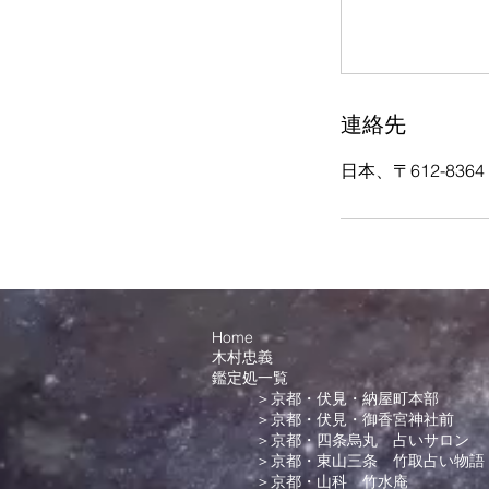
連絡先
日本、〒612-83
Home
木村忠義
鑑定処一覧
＞京都・伏見・納屋町本部
＞京都・伏見・御香宮神社前
＞京都・四条烏丸 占いサロン
＞京都・東山三条 竹取占い物語
＞京都・山科 竹水庵