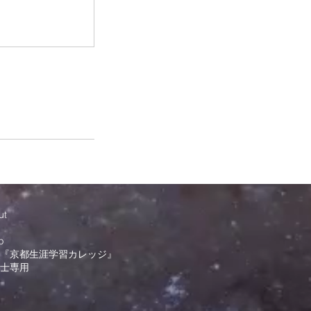
ut
g
p
『京都生涯学習カレッジ』
士専用