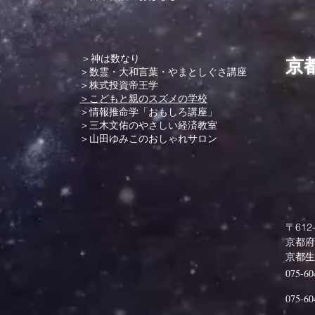
＞神は数なり
京
＞数霊・大和言葉・やまとしぐさ講座
＞株式投資帝王学
＞こどもと親のスズメの学校
＞情報推命学「おもしろ講座」
＞三木文佑のやさしい経済教室
＞山田ゆみこのおしゃれサロン
〒612-
京都府
​京都
075-60
075-60