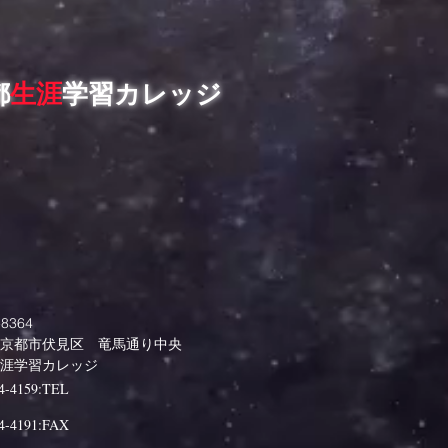
都
生涯
学習カレッジ
8364
京都市伏見区 竜馬通り中央
生涯学習カレッジ
4-4159:TEL
4-4191:FAX