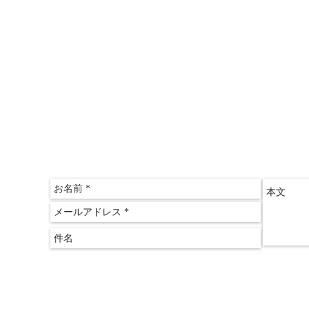
〒612-
京都府
​京都
075-60
075-60
クリアス