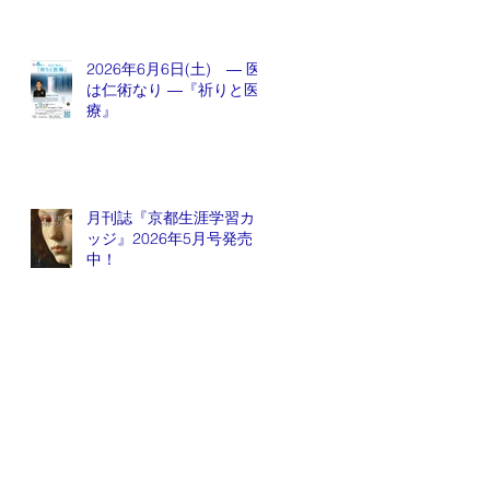
2026年6月6日(土) ― 医
は仁術なり ―『祈りと医
療』
月刊誌『京都生涯学習カレ
ッジ』2026年5月号発売
中！