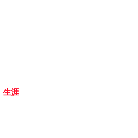
ut
g
p
『京都生涯学習カレッジ』
士専用
都
生涯
学習カレッジ