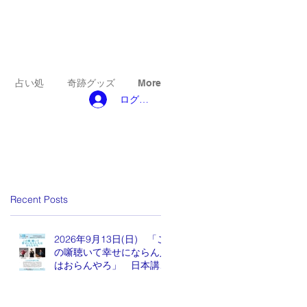
占い処
奇跡グッズ
More
ログイン
Recent Posts
2026年9月13日(日) 「こ
の噺聴いて幸せにならん人
はおらんやろ」 日本講演
新聞 魂の編集長 水谷も
りひと氏