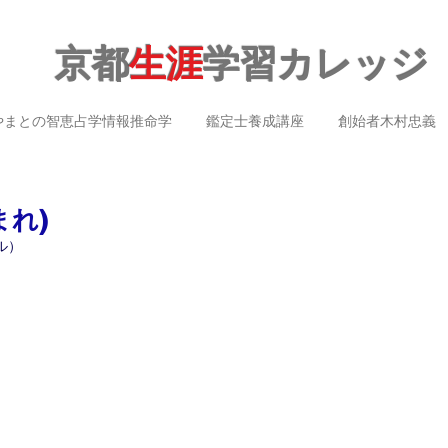
京都
生涯
学習カレッジ
やまとの智恵占学情報推命学
鑑定士養成講座
創始者木村忠義
れ)
ル）