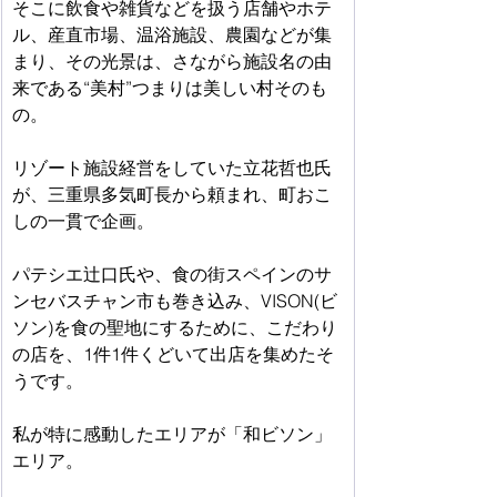
そこに飲食や雑貨などを扱う店舗やホテ
ル、産直市場、温浴施設、農園などが集
まり、その光景は、さながら施設名の由
来である“美村”つまりは美しい村そのも
の。　
リゾート施設経営をしていた立花哲也氏
が、三重県多気町長から頼まれ、町おこ
しの一貫で企画。　
パテシエ辻口氏や、食の街スペインのサ
ンセバスチャン市も巻き込み、VISON(ビ
ソン)を食の聖地にするために、こだわり
の店を、1件1件くどいて出店を集めたそ
うです。　
私が特に感動したエリアが「和ビソン」
エリア。