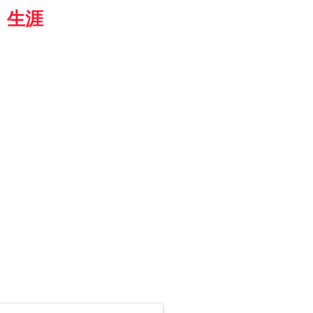
都
生涯
学習カレッジ
8364
京都市伏見区 竜馬通り中央
生涯学習カレッジ
4-4159:TEL
4-4191:FAX