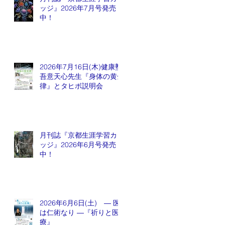
ッジ』2026年7月号発売
中！
2026年7月16日(木)健康塾
吾意天心先生『身体の黄金
律』とタヒボ説明会
月刊誌『京都生涯学習カレ
ッジ』2026年6月号発売
中！
2026年6月6日(土) ― 医
は仁術なり ―『祈りと医
療』