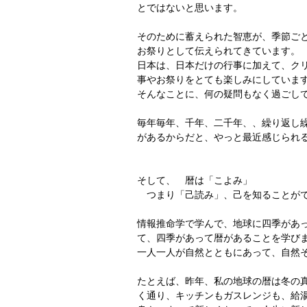
とではないと思います。
そのために蓄えられた智恵が、季節ご
お祭りとして伝えられてきています。
日本は、日本だけの行事に加えて、ク
事やお祭りをとても楽しみにしていま
そんなことに、何の疑問もなく過ごし
毎年毎年、千年、二千年、、繰り返し
があるからだと、やっと最近感じられ
そして、　暦は「こよみ」
　つまり「己読み」、己を知ることが
情報推命学で学んで、地球に四季があ
て、四季があって暦があることを学び
一人一人が自然とともにあって、自然
たとえば、昨年、私の地球の暦は冬の
く通り、キッチンもガスレンジも、給