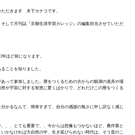
いただきます　木下カナコです。
、そして月刊誌『京都生涯学習カレッジ』の編集担当させていただ
0年ほど前になります。
あることを知りました。
があって参加しました。暦をつくるための古からの観測の道具や場
自然や宇宙に対する智恵に驚くばかりで、どれだけこの暦をつくる
。
に分かるなんて、簡単すぎて、自分の感謝の無さに申し訳なく感じ
か、、、とても重要で、、今からは想像もつかないほど、農作業と
くいかなければ大自然の中、生き延びられない時代は、そう昔のこ