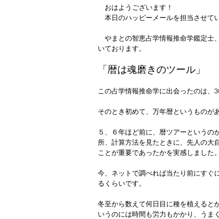
　おはようございます！
　本日のハッピーメールを担当させて
　やまとの智恵占学情報推命学鑑定士
いております。
「暦は魂磨きのツール」
この占学情報推命学に出会ったのは、3
そのとき初めて、万年暦というものが
５、６年ほど前に、暦ツアーというの
所、計算方法を見たときに、先人の大
ことが重要であったかを実感しました
今、ネットで調べれば当たり前にすぐ
るくらいです。
冬至から数えて何日目に種を植えると
いうのには時間も労力もかかり、うま