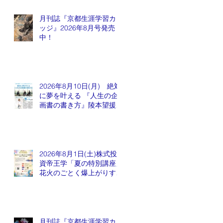
月刊誌『京都生涯学習カレ
ッジ』2026年8月号発売
中！
2026年8月10日(月) 絶対
に夢を叶える 『人生の企
画書の書き方』陵本望援先
生
2026年8月1日(土)株式投
資帝王学「夏の特別講座」
花火のごとく爆上がりする
銘柄が出てくるかも会
月刊誌『京都生涯学習カレ