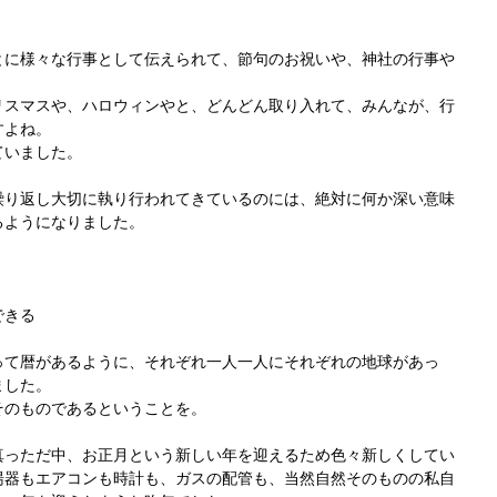
とに様々な行事として伝えられて、節句のお祝いや、神社の行事や
リスマスや、ハロウィンやと、どんどん取り入れて、みんなが、行
すよね。
ていました。
繰り返し大切に執り行われてきているのには、絶対に何か深い意味
るようになりました。
できる
って暦があるように、それぞれ一人一人にそれぞれの地球があっ
ました。
そのものであるということを。
真っただ中、お正月という新しい年を迎えるため色々新しくしてい
湯器もエアコンも時計も、ガスの配管も、当然自然そのものの私自