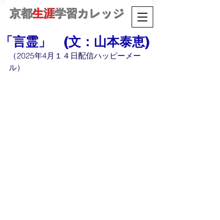
京都
生涯
学習カレッジ
「言霊」 (文：山本泰恵)
（2025年4月１４日配信ハッピーメー
ル）