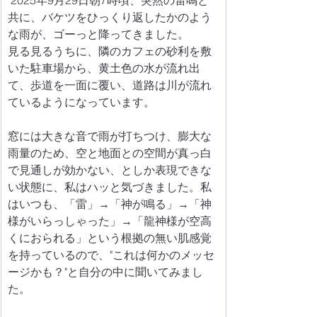
共に、バケツをひっくり返したかのよう
な雨が、ゴーっと降ってきました。
見る見るうちに、隣のカフェの砂利を敷
いた駐車場から、黄土色の水が流れ出
て、歩道を一面に覆い、道路は川が流れ
ているようになっています。
窓には大きな音で雨が打ちつけ、膨大な
雨量のため、空と地面との空間が真っ白
で見通しが効かない、としか表現できな
い状態に、私はハッと気づきました。私
はいつも、「雷」→「神が鳴る」→「神
様がいらっしゃった」→「龍神様が空高
くにおられる」という根拠の無い肌感覚
を持っているので、"これは何かのメッセ
ージかも？"と自分の中に聞いてみまし
た。