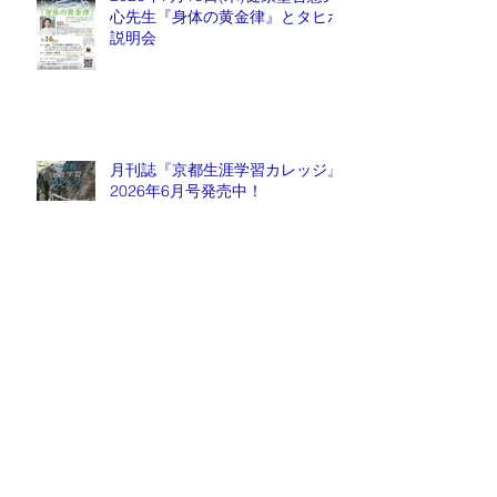
心先生『身体の黄金律』とタヒボ
説明会
月刊誌『京都生涯学習カレッジ』
2026年6月号発売中！
2026年6月6日(土) ― 医は仁術
なり ―『祈りと医療』