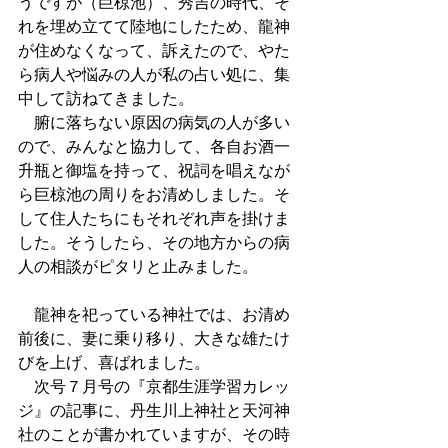
うですが（巨椋池）、秀吉の時代、そ
れを埋め立てて陸地にしたため、龍神
が住めなくなって、訴えたので、やた
ら病人や悩みの人が私の占い処に、集
中して訪ねてきました。
　腑に落ちない原因の病気の人が多い
ので、みんなと協力して、各自お酒一
升瓶と御塩を持って、祝詞を唱えなが
ら巨椋池の周りをお清めしました。そ
して住人たちにもそれぞれ声を掛けま
した。そうしたら、その地方からの病
人の相談がピタリと止みました。
　龍神を祀っている神社では、お清め
前後に、妻に乗り移り、大きな雄たけ
びを上げ、喜ばれました。
　次号７月号の『京都生涯学習カレッ
ジ』の記事に、丹生川上神社と天河神
社のことが書かれていますが、その時