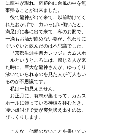
に龍神が現れ、奇跡的に台風の中を無
事帰ることが出来ました。
　後で龍神が出て来て、以前助けてく
れたおかげで、力いっぱい働いたと、
満足げに妻に出て来て、私のお酌で、
一滴もお酒が飲めない妻が、代わりに
ぐいぐいと飲んだのは不思議でした。
　『京都生涯学習カレッジ』カムスホ
ールというところには、感じる人が来
た時に、巨大な龍神さんが、ゆっくり
泳いでいられるのを見た人が何人もい
るのが不思議です。
　私は一切見えません。
　お正月に、有志が集まって、カムス
ホールに飾っている神様を拝むとき、
凄い雄叫びで妻が突然吠え出すのは、
びっくりします。
　こんな、他愛のないことを書いてい