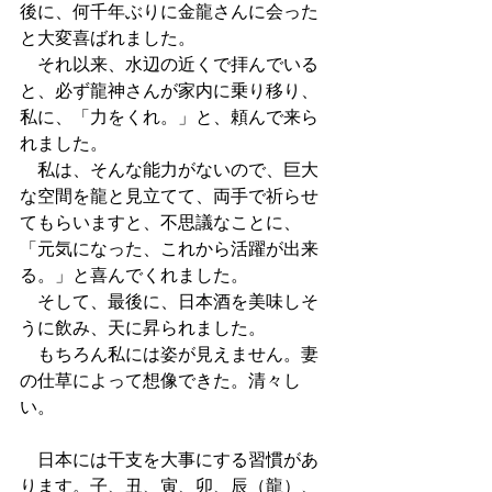
後に、何千年ぶりに金龍さんに会った
と大変喜ばれました。
　それ以来、水辺の近くで拝んでいる
と、必ず龍神さんが家内に乗り移り、
私に、「力をくれ。」と、頼んで来ら
れました。
　私は、そんな能力がないので、巨大
な空間を龍と見立てて、両手で祈らせ
てもらいますと、不思議なことに、
「元気になった、これから活躍が出来
る。」と喜んでくれました。
　そして、最後に、日本酒を美味しそ
うに飲み、天に昇られました。
　もちろん私には姿が見えません。妻
の仕草によって想像できた。清々し
い。
　日本には干支を大事にする習慣があ
ります。子、丑、寅、卯、辰（龍）、