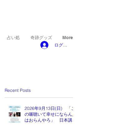
占い処
奇跡グッズ
More
ログイン
Recent Posts
2026年9月13日(日) 「こ
の噺聴いて幸せにならん人
はおらんやろ」 日本講演
新聞 魂の編集長 水谷も
りひと氏