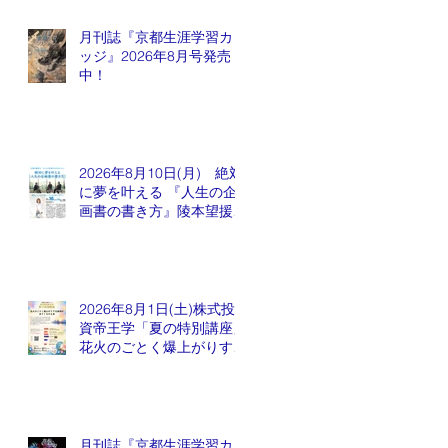
月刊誌『京都生涯学習カレ
ッジ』2026年8月号発売
中！
2026年8月10日(月) 絶対
に夢を叶える 『人生の企
画書の書き方』陵本望援先
生
2026年8月1日(土)株式投
資帝王学「夏の特別講座」
花火のごとく爆上がりする
銘柄が出てくるかも会
月刊誌『京都生涯学習カレ