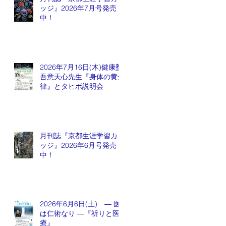
ッジ』2026年7月号発売
中！
2026年7月16日(木)健康塾
吾意天心先生『身体の黄金
律』とタヒボ説明会
月刊誌『京都生涯学習カレ
ッジ』2026年6月号発売
中！
2026年6月6日(土) ― 医
は仁術なり ―『祈りと医
療』