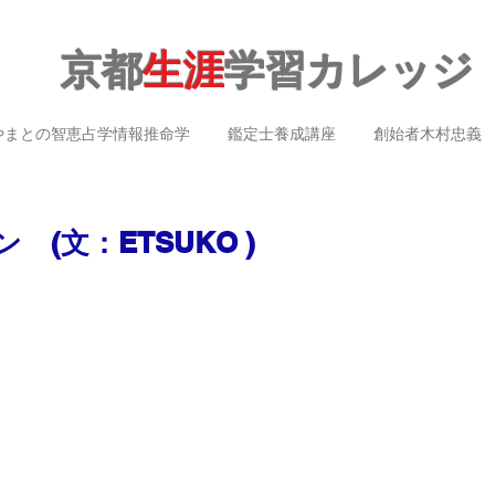
京都
生涯
学習カレッジ
やまとの智恵占学情報推命学
鑑定士養成講座
創始者木村忠義
 (文：ETSUKO )
）