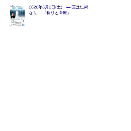
2026年6月6日(土) ― 医は仁術
なり ―『祈りと医療』
月刊誌『京都生涯学習カレッジ』
2026年5月号発売中！
毎週金曜日『情報推命学ラジオ』
放送中！
Archive