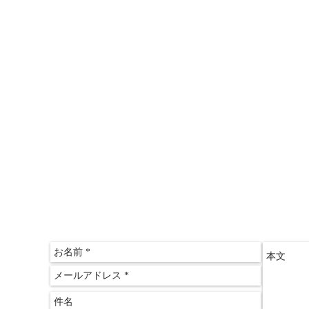
＞情報推命学「おもしろ講座」
＞三木文佑のやさしい経済教室
＞山田ゆみこのおしゃれサロン
〒612-
京都府
​京都
075-60
075-60