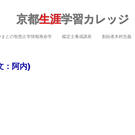
京都
生涯
学習カレッジ
やまとの智恵占学情報推命学
鑑定士養成講座
創始者木村忠義
文：阿内)
）