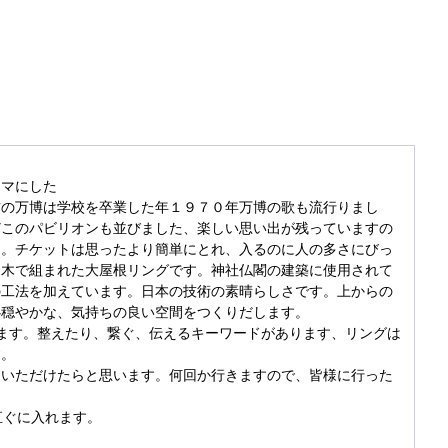
ーマにした
前の万博は学校を卒業した年１９７０年万博の歌も流行りまし
どこのパビリオンも並びました、楽しい思い出が残っていますの
た。チケットは思ったより簡単にとれ、入るのに人の多さにびっ
、木で組まれた大屋根リングです。神社仏閣の建築に使用されて
の工法を加えています。日本の技術の素晴らしさです。上からの
心穏やかな、気持ちの良い空間をつくりだします。
ます。整えたり、繋ぐ、伝えるキーワードがあります、リングは
す。
ていただけたらと思います。何回か行きますので、皆様に行った
。
直ぐに入れます。