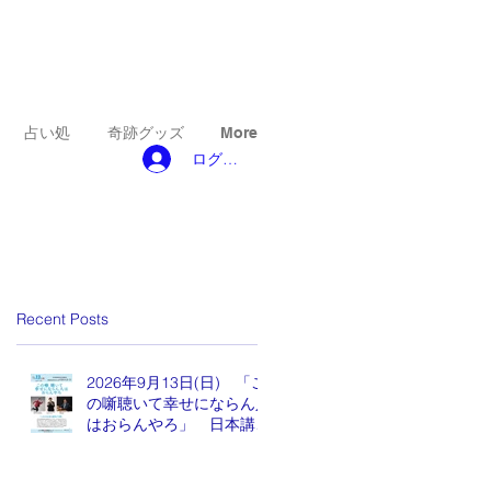
占い処
奇跡グッズ
More
ログイン
Recent Posts
2026年9月13日(日) 「こ
の噺聴いて幸せにならん人
はおらんやろ」 日本講演
新聞 魂の編集長 水谷も
りひと氏