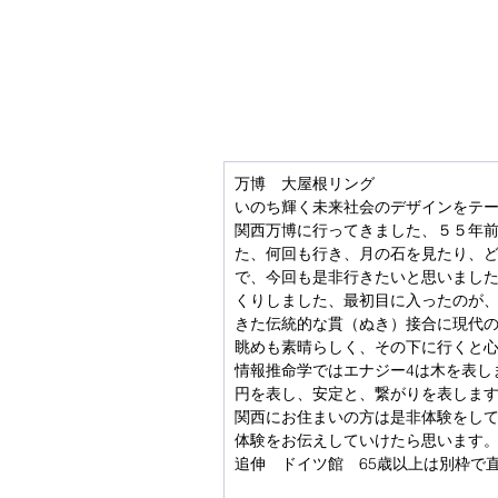
万博　大屋根リング
いのち輝く未来社会のデザインをテ
関西万博に行ってきました、５５年
た、何回も行き、月の石を見たり、
で、今回も是非行きたいと思いまし
くりしました、最初目に入ったのが
きた伝統的な貫（ぬき）接合に現代
眺めも素晴らしく、その下に行くと
情報推命学ではエナジー4は木を表し
円を表し、安定と、繋がりを表しま
関西にお住まいの方は是非体験をし
体験をお伝えしていけたら思います
追伸　ドイツ館　65歳以上は別枠で