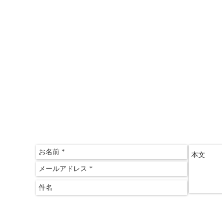
〒612-
京都府
​京都
075-60
075-60
クリアス