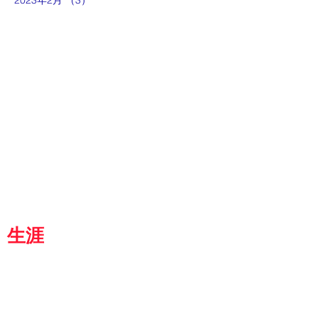
2023年2月
（3）
3件の記事
ut
g
p
『京都生涯学習カレッジ』
士専用
都
生涯
学習カレッジ