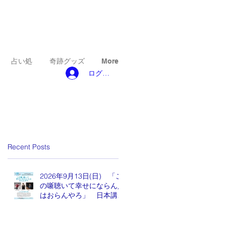
占い処
奇跡グッズ
More
ログイン
Recent Posts
2026年9月13日(日) 「こ
の噺聴いて幸せにならん人
はおらんやろ」 日本講演
新聞 魂の編集長 水谷も
りひと氏