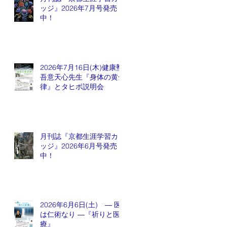
ッジ』2026年7月号発売
中！
2026年7月16日(木)健康塾
吾意天心先生『身体の黄金
律』とタヒボ説明会
月刊誌『京都生涯学習カレ
ッジ』2026年6月号発売
中！
2026年6月6日(土) ― 医
は仁術なり ―『祈りと医
療』