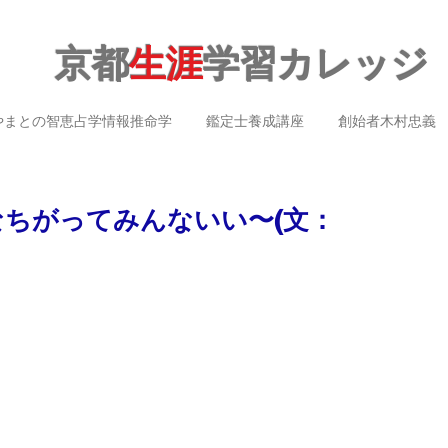
京都
生涯
学習カレッジ
やまとの智恵占学情報推命学
鑑定士養成講座
創始者木村忠義
なちがってみんないい〜(文：
）