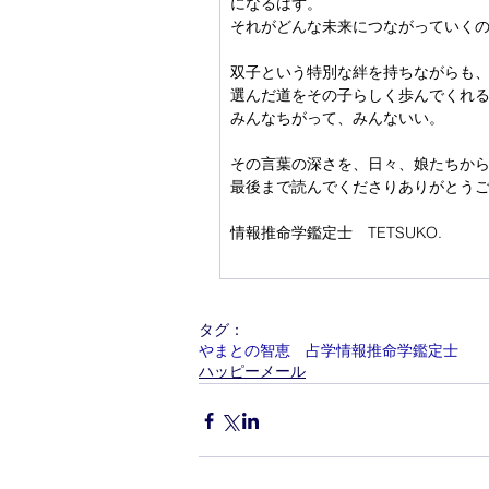
になるはず。
それがどんな未来につながっていく
双子という特別な絆を持ちながらも
選んだ道をその子らしく歩んでくれ
みんなちがって、みんないい。
その言葉の深さを、日々、娘たちか
最後まで読んでくださりありがとう
情報推命学鑑定士　TETSUKO.
タグ：
やまとの智恵 占学情報推命学鑑定士
ハッピーメール