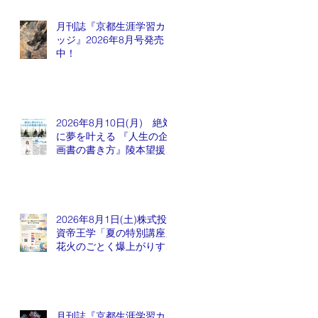
月刊誌『京都生涯学習カレ
ッジ』2026年8月号発売
中！
2026年8月10日(月) 絶対
に夢を叶える 『人生の企
画書の書き方』陵本望援先
生
2026年8月1日(土)株式投
資帝王学「夏の特別講座」
花火のごとく爆上がりする
銘柄が出てくるかも会
月刊誌『京都生涯学習カレ