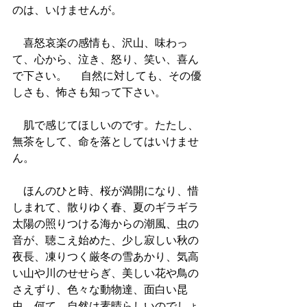
のは、いけませんが。 　
　喜怒哀楽の感情も、沢山、味わっ
て、心から、泣き、怒り、笑い、喜ん
で下さい。 　自然に対しても、その優
しさも、怖さも知って下さい。 　
　肌で感じてほしいのです。たたし、
無茶をして、命を落としてはいけませ
ん。 　
　ほんのひと時、桜が満開になり、惜
しまれて、散りゆく春、夏のギラギラ
太陽の照りつける海からの潮風、虫の
音が、聴こえ始めた、少し寂しい秋の
夜長、凍りつく厳冬の雪あかり、気高
い山や川のせせらぎ、美しい花や鳥の
さえずり、色々な動物達、面白い昆
虫、何て、自然は素晴らしいのでしょ