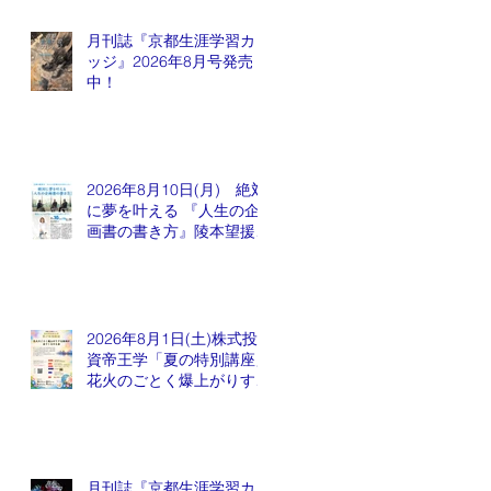
月刊誌『京都生涯学習カレ
ッジ』2026年8月号発売
中！
2026年8月10日(月) 絶対
に夢を叶える 『人生の企
画書の書き方』陵本望援先
生
2026年8月1日(土)株式投
資帝王学「夏の特別講座」
花火のごとく爆上がりする
銘柄が出てくるかも会
月刊誌『京都生涯学習カレ