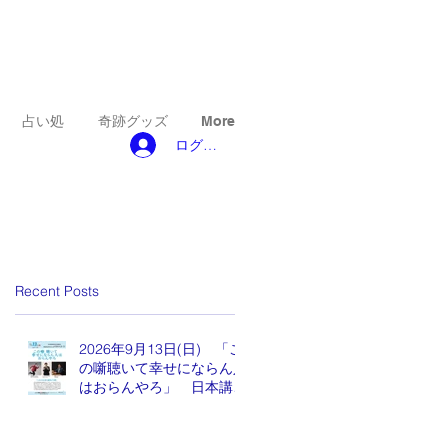
占い処
奇跡グッズ
More
ログイン
Recent Posts
2026年9月13日(日) 「こ
の噺聴いて幸せにならん人
はおらんやろ」 日本講演
新聞 魂の編集長 水谷も
りひと氏