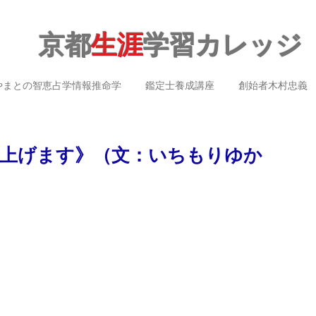
京都
生涯
学習カレッジ
やまとの智恵占学情報推命学
鑑定士養成講座
創始者木村忠義
上げます》（文：いちもりゆか