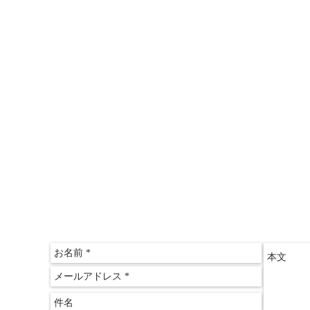
＞情報推命学「おもしろ講座」
＞三木文佑のやさしい経済教室
＞山田ゆみこのおしゃれサロン
〒612-
京都府
​京都
075-60
075-60