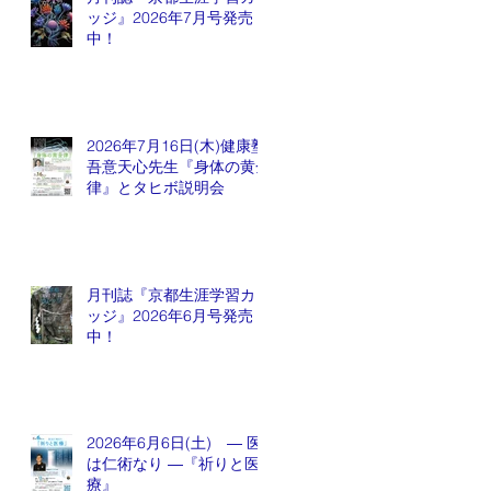
ッジ』2026年7月号発売
中！
2026年7月16日(木)健康塾
吾意天心先生『身体の黄金
律』とタヒボ説明会
月刊誌『京都生涯学習カレ
ッジ』2026年6月号発売
中！
2026年6月6日(土) ― 医
は仁術なり ―『祈りと医
療』