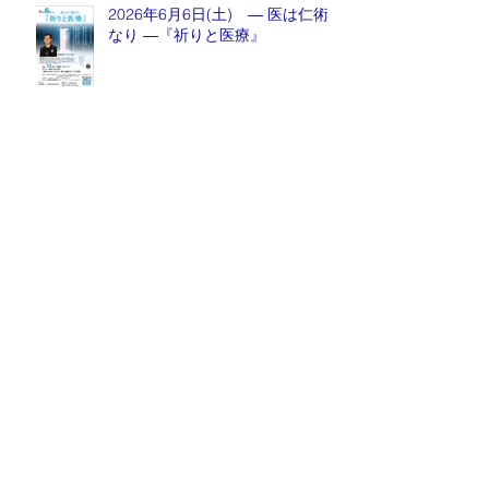
2026年6月6日(土) ― 医は仁術
なり ―『祈りと医療』
月刊誌『京都生涯学習カレッジ』
2026年5月号発売中！
毎週金曜日『情報推命学ラジオ』
放送中！
Archive