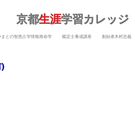
京都
生涯
学習カレッジ
やまとの智恵占学情報推命学
鑑定士養成講座
創始者木村忠義
)
）