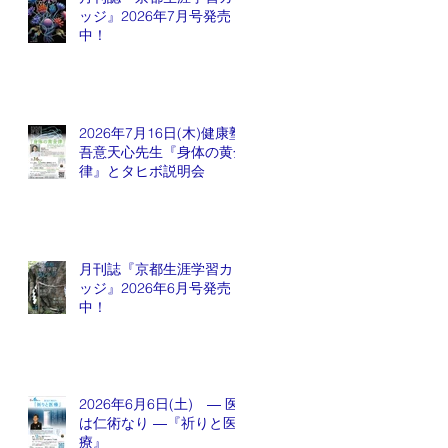
ッジ』2026年7月号発売
中！
2026年7月16日(木)健康塾
吾意天心先生『身体の黄金
律』とタヒボ説明会
月刊誌『京都生涯学習カレ
ッジ』2026年6月号発売
中！
2026年6月6日(土) ― 医
は仁術なり ―『祈りと医
療』