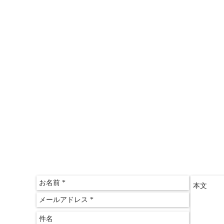
＞情報推命学「おもしろ講座」
＞三木文佑のやさしい経済教室
＞山田ゆみこのおしゃれサロン
〒612-
京都府
​京都
075-60
075-60