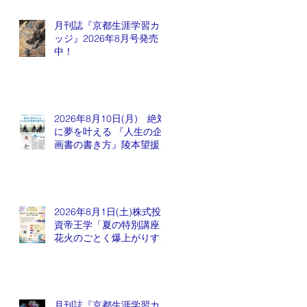
月刊誌『京都生涯学習カレ
ッジ』2026年8月号発売
中！
2026年8月10日(月) 絶対
に夢を叶える 『人生の企
画書の書き方』陵本望援先
生
2026年8月1日(土)株式投
資帝王学「夏の特別講座」
花火のごとく爆上がりする
銘柄が出てくるかも会
月刊誌『京都生涯学習カレ