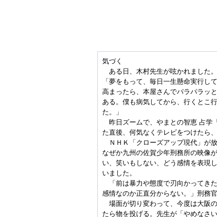
気づく
　ある日、木村先生が呟かれました
「夢をもって、毎日一生懸命実行し
高まったら、本屋さんでパラパラッ
ある。僕も病気してから、行くとこ
た。」
　昨日ズームで、やまとの智恵 占学
た直後、何気なくテレビをつけたら
　ＮＨＫ「クローズアップ現代」が
なぜか九州の佐賀少年刑務所の映像
い、笑いもしない、どう感情を表現
いました。
　「前は暴力や態度で刃向かってき
感情なのか正直分からない。」刑務
　場面が切り変わって、今度は大阪
たら物を投げる。先生が「やめなさ