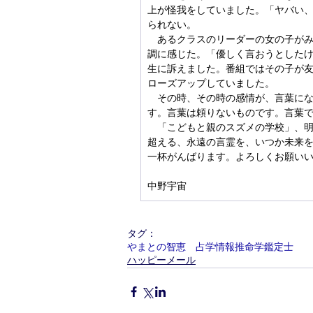
上が怪我をしていました。「ヤバい
られない。
　あるクラスのリーダーの女の子が
調に感じた。「優しく言おうとした
生に訴えました。番組ではその子が
ローズアップしていました。
　その時、その時の感情が、言葉に
す。言葉は頼りないものです。言葉
　「こどもと親のスズメの学校」、明
超える、永遠の言霊を、いつか未来
一杯がんばります。よろしくお願い
中野宇宙
タグ：
やまとの智恵 占学情報推命学鑑定士
ハッピーメール