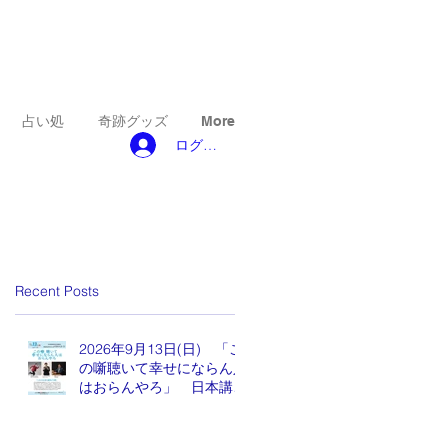
占い処
奇跡グッズ
More
ログイン
Recent Posts
2026年9月13日(日) 「こ
の噺聴いて幸せにならん人
はおらんやろ」 日本講演
新聞 魂の編集長 水谷も
りひと氏