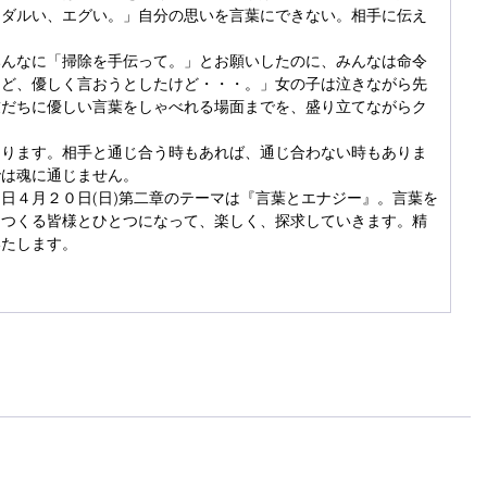
、ダルい、エグい。」自分の思いを言葉にできない。相手に伝え
みんなに「掃除を手伝って。」とお願いしたのに、みんなは命令
けど、優しく言おうとしたけど・・・。」女の子は泣きながら先
友だちに優しい言葉をしゃべれる場面までを、盛り立てながらク
なります。相手と通じ合う時もあれば、通じ合わない時もありま
では魂に通じません。
日４月２０日(日)第二章のテーマは『言葉とエナジー』。言葉を
をつくる皆様とひとつになって、楽しく、探求していきます。精
いたします。