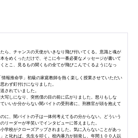
。
てたら、チャンスの天使がいきなり飛び付いてくる。意識と魂が
と本をめくっただけで、そこに今一番必要なメッセージが書いて
行くとこ、見るもの聞くもの全てが飛びこんでくるようになっ
「情報推命学」初級の家庭教師を熱く楽しく授業させていただい
、思わず釘付けになりました。
放送されていました。
が大写しになり、突然僕の目の前に広がりました。怒りもしな
していいか分からない闇バイトの受刑者に、刑務官が頭を抱えて
たのに、闇バイトの子は一体何考えてるの分からない。どういう
官のリーダーが半笑いでインタビューに答えました。
の小学校がクローズアップされました。気に入らないことがあっ
い」と叱れば、先生を叩く。校内暴力が頻発し、年間１００人以