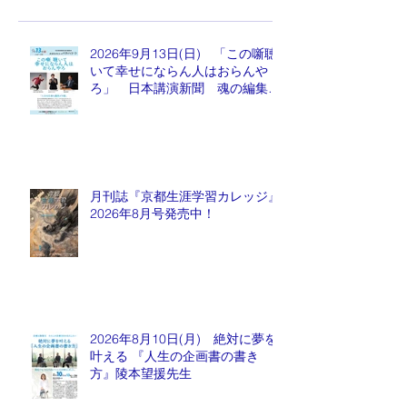
2026年9月13日(日) 「この噺聴
いて幸せにならん人はおらんや
ろ」 日本講演新聞 魂の編集
長 水谷もりひと氏
月刊誌『京都生涯学習カレッジ』
2026年8月号発売中！
2026年8月10日(月) 絶対に夢を
叶える 『人生の企画書の書き
方』陵本望援先生