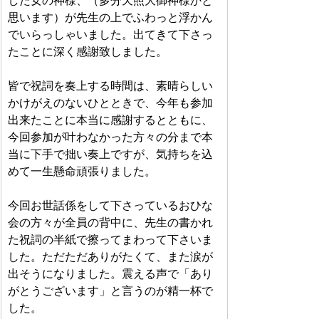
した女の神様、（多分天照大御神様かと
思います）が先生の上でふわっと浮かん
でいらっしゃいました。出てきて下さっ
たことに深く感謝致しました。
皆で祝詞を奏上する時間は、素晴らしい
かけがえのないひとときで、今年も参加
出来たことに本当に感謝するとともに、
今回参加が叶わなかった方々の分まで本
当に下手で拙い奏上ですが、気持ちを込
めて一生懸命頑張りました。
今回お世話係をして下さっているおひな
会の方々が全員の背中に、先生の書かれ
た祝詞の半紙で擦ってまわって下さいま
した。ただただありがたくて、また涙が
出そうになりました。震える声で「あり
がとうございます」と言うのが精一杯で
した。