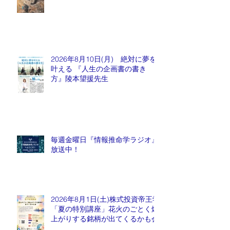
2026年8月10日(月) 絶対に夢を
叶える 『人生の企画書の書き
方』陵本望援先生
毎週金曜日『情報推命学ラジオ』
放送中！
2026年8月1日(土)株式投資帝王学
「夏の特別講座」花火のごとく爆
上がりする銘柄が出てくるかも会