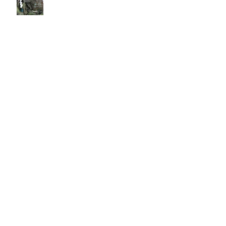
2026年6月6日(土) ― 医は仁術
なり ―『祈りと医療』
月刊誌『京都生涯学習カレッジ』
2026年5月号発売中！
Archive