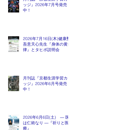
ッジ』2026年7月号発売
中！
2026年7月16日(木)健康塾
吾意天心先生『身体の黄金
律』とタヒボ説明会
月刊誌『京都生涯学習カレ
ッジ』2026年6月号発売
中！
2026年6月6日(土) ― 医
は仁術なり ―『祈りと医
療』