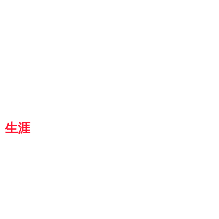
ut
g
p
『京都生涯学習カレッジ』
士専用
都
生涯
学習カレッジ