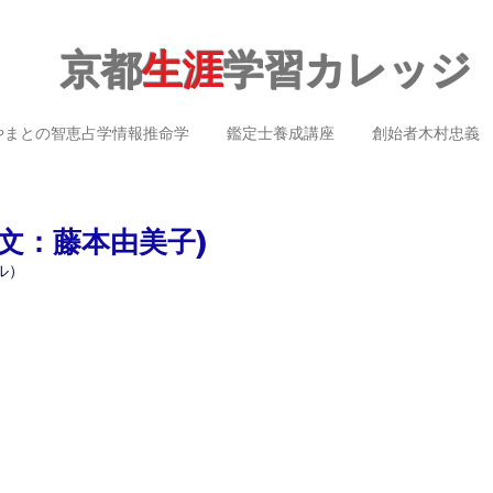
京都
生涯
学習カレッジ
やまとの智恵占学情報推命学
鑑定士養成講座
創始者木村忠義
文：藤本由美子)
ル）