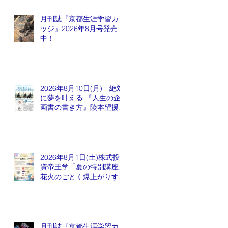
月刊誌『京都生涯学習カレ
ッジ』2026年8月号発売
中！
2026年8月10日(月) 絶対
に夢を叶える 『人生の企
画書の書き方』陵本望援先
生
2026年8月1日(土)株式投
資帝王学「夏の特別講座」
花火のごとく爆上がりする
銘柄が出てくるかも会
月刊誌『京都生涯学習カレ