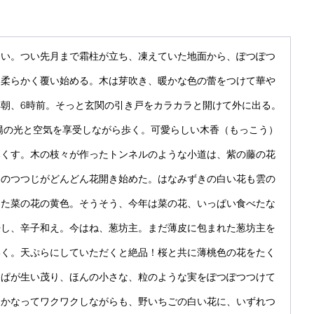
しい。つい先月まで霜柱が立ち、凍えていた地面から、ぽつぽつ
を柔らかく覆い始める。木は芽吹き、暖かな色の蕾をつけて華や
朝、6時前。そっと玄関の引き戸をカラカラと開けて外に出る。
の陽の光と空気を享受しながら歩く。可愛らしい木香（もっこう）
尽くす。木の枝々が作ったトンネルのような小道は、紫の藤の花
白のつつじがどんどん花開き始めた。はなみずきの白い花も雲の
きた菜の花の黄色。そうそう、今年は菜の花、いっぱい食べたな
浸し、辛子和え。今はね、葱坊主。まだ薄皮に包まれた葱坊主を
いく。天ぷらにしていただくと絶品！桜と共に薄桃色の花をたく
っぱが生い茂り、ほんの小さな、粒のような実をぽつぽつつけて
くかなってワクワクしながらも、野いちごの白い花に、いずれつ