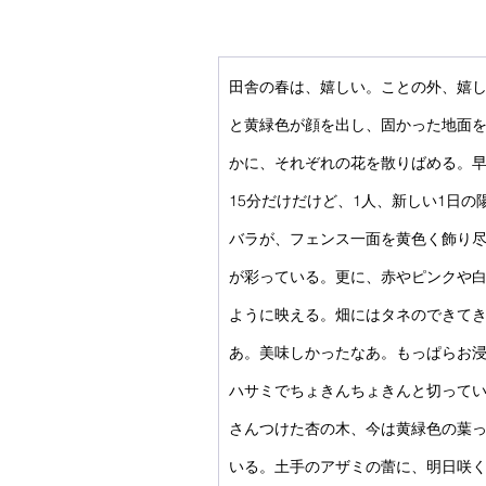
田舎の春は、嬉しい。ことの外、嬉
と黄緑色が顔を出し、固かった地面
かに、それぞれの花を散りばめる。早
15分だけだけど、1人、新しい1日
バラが、フェンス一面を黄色く飾り
が彩っている。更に、赤やピンクや
ように映える。畑にはタネのできて
あ。美味しかったなあ。もっぱらお
ハサミでちょきんちょきんと切って
さんつけた杏の木、今は黄緑色の葉
いる。土手のアザミの蕾に、明日咲