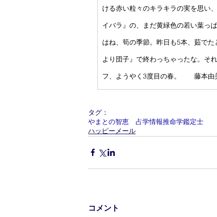
ける赤い粒々のキラキラの実を思い
イバラ』の、まだ黄緑色の若い葉っ
はね、筍の季節。昨日も5本、茹でた
より団子』で終わっちゃったな。そ
フ、ようやく3度目の春。　　藤本由
タグ：
やまとの智恵 占学情報推命学鑑定士
ハッピーメール
コメント