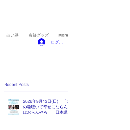
占い処
奇跡グッズ
More
ログイン
Recent Posts
2026年9月13日(日) 「こ
の噺聴いて幸せにならん人
はおらんやろ」 日本講演
新聞 魂の編集長 水谷も
りひと氏