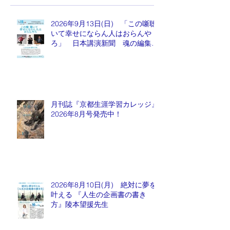
2026年9月13日(日) 「この噺聴
いて幸せにならん人はおらんや
ろ」 日本講演新聞 魂の編集
長 水谷もりひと氏
月刊誌『京都生涯学習カレッジ』
2026年8月号発売中！
2026年8月10日(月) 絶対に夢を
叶える 『人生の企画書の書き
方』陵本望援先生