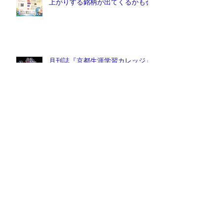
上がりする銘柄が出てくるかも会
月刊誌『京都生涯学習カレッジ』
2026年7月号発売中！
2026年7月16日(木)健康塾吾意天
心先生『身体の黄金律』とタヒボ
説明会
月刊誌『京都生涯学習カレッジ』