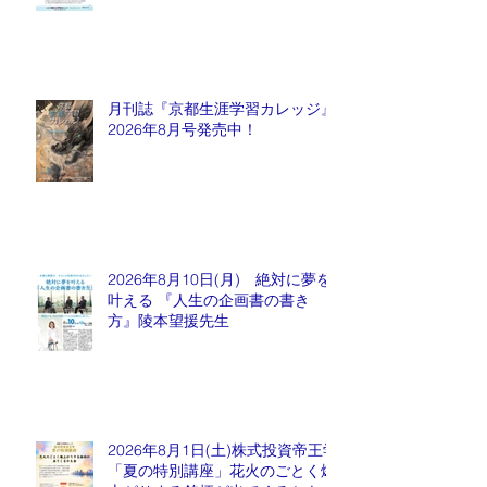
長 水谷もりひと氏
月刊誌『京都生涯学習カレッジ』
2026年8月号発売中！
2026年8月10日(月) 絶対に夢を
叶える 『人生の企画書の書き
方』陵本望援先生
2026年8月1日(土)株式投資帝王学
「夏の特別講座」花火のごとく爆