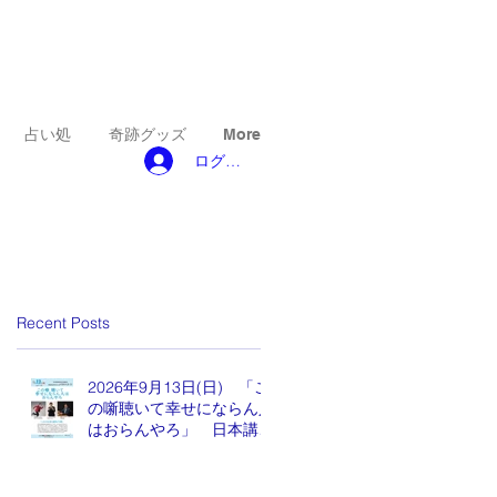
占い処
奇跡グッズ
More
ログイン
Recent Posts
2026年9月13日(日) 「こ
の噺聴いて幸せにならん人
はおらんやろ」 日本講演
新聞 魂の編集長 水谷も
りひと氏