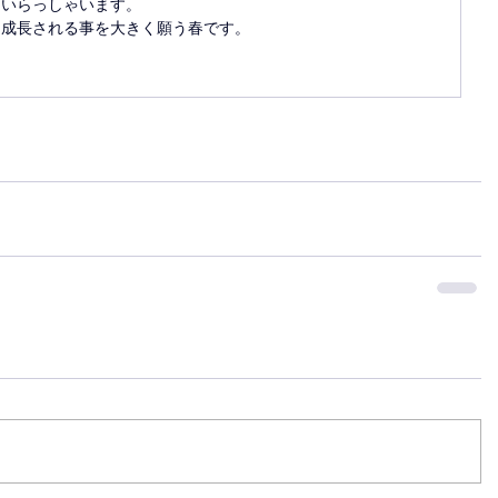
山いらっしゃいます。
て成長される事を大きく願う春です。