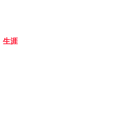
都
生涯
学習カレッジ
8364
京都市伏見区 竜馬通り中央
生涯学習カレッジ
4-4159:TEL