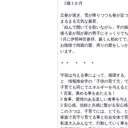
　2歳１か月
立春が過ぎ、雪が降りつつも春が近
まるまる元気な蕨君。
「結んで開いてを歌いながら」手の
後ろ姿が我が家の男子にそっくりで
1月に伊勢神宮参拝。蕨くん初めてで
お陰様で両親の愛、周りの愛をしっ
います。
＊ ＊　 ＊　＊　＊
宇宙は与える事によって、循環する
と　情報推命学の「子供の育て方」
子育ても同じでエネルギーを与える
1 言葉。褒める事をあたえる！
2 食事。愛情のある楽しい食事を与
3 安心感。信頼と共感に繋がる安心
この３つは、子育てには、とても、
家族で見守り育てる事と社会全体で
私達大人みんなで、行動していく事