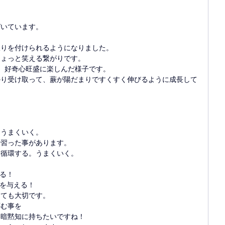
づいています。
振りを付けられるようになりました。
ちょっと笑える繋がりです。
、好奇心旺盛に楽しんだ様子です。
かり受け取って、蕨が陽だまりですくすく伸びるように成長して
。うまくいく。
で習った事があります。
と循環する。うまくいく。
える！
感を与える！
とても大切です。
育む事を
を暗黙知に持ちたいですね！