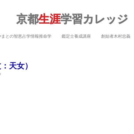
京都
生涯
学習カレッジ
やまとの智恵占学情報推命学
鑑定士養成講座
創始者木村忠義
文：天女）
）