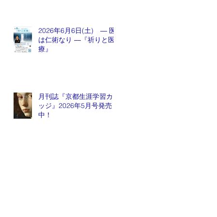
2026年6月6日(土) ― 医
は仁術なり ―『祈りと医
療』
月刊誌『京都生涯学習カレ
ッジ』2026年5月号発売
中！