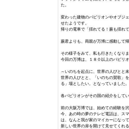
た。
変わった建物のパビリオンやオブジ
せたようです。
帰りの電車で「揺れてる！蕨も揺れ
蕨君よりも、両親が万博に感動して
その様子をみて、私も行きたくなり
今回の万博は、１８０以上のパビリ
～いのちを起点に、世界の人びとと
世界の人びとと、「いのちの賛歌」
る」場としたい。となっていました
各パビリオンがその国の紹介をして
前の大阪万博では、始めての経験を
今、あの時の夢のテレビ電話は、ス
は、なんと我が家のマイカーになっ
新しい世界の扉を開けて見せてくれ