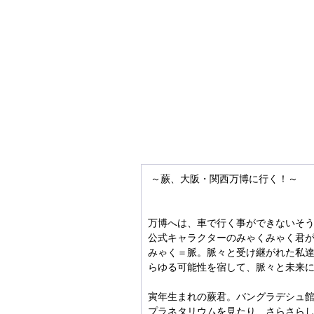
～蕨、大阪・関西万博に行く！～
万博へは、車で行く事ができないそ
公式キャラクターのみゃくみゃく君
みゃく＝脈。脈々と受け継がれた私達
らゆる可能性を宿して、脈々と未来
寅年生まれの蕨君。バングラデシュ
プラネタリウムを見たり、さらさら