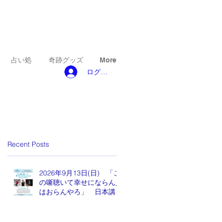
占い処
奇跡グッズ
More
ログイン
Recent Posts
2026年9月13日(日) 「こ
の噺聴いて幸せにならん人
はおらんやろ」 日本講演
新聞 魂の編集長 水谷も
りひと氏