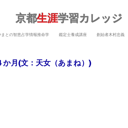
京都
生涯
学習カレッジ
やまとの智恵占学情報推命学
鑑定士養成講座
創始者木村忠義
４か月(文：天女（あまね）)