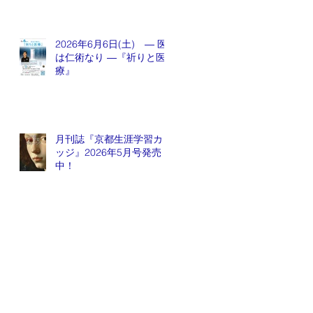
2026年6月6日(土) ― 医
は仁術なり ―『祈りと医
療』
月刊誌『京都生涯学習カレ
ッジ』2026年5月号発売
中！