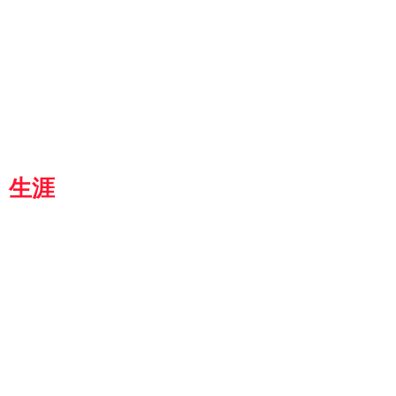
p
『京都生涯学習カレッジ』
士専用
都
生涯
学習カレッジ
8364