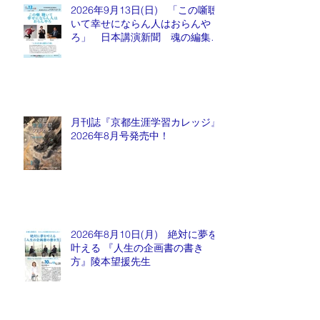
2026年9月13日(日) 「この噺聴
いて幸せにならん人はおらんや
ろ」 日本講演新聞 魂の編集
長 水谷もりひと氏
月刊誌『京都生涯学習カレッジ』
2026年8月号発売中！
2026年8月10日(月) 絶対に夢を
叶える 『人生の企画書の書き
方』陵本望援先生