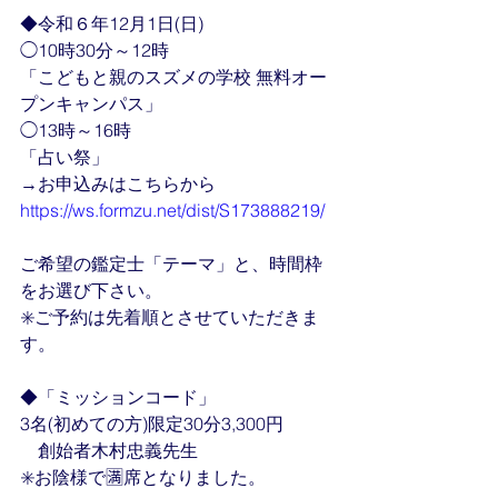
◆令和６年12月1日(日)
◯10時30分～12時
「こどもと親のスズメの学校 無料オー
プンキャンパス」
◯13時～16時
「占い祭」
→お申込みはこちらから
https://ws.formzu.net/dist/S173888219/
ご希望の鑑定士「テーマ」と、時間枠
をお選び下さい。
✳️ご予約は先着順とさせていただきま
す。
◆「ミッションコード」
3名(初めての方)限定30分3,300円
　創始者木村忠義先生
✳️お陰様で🈵席となりました。