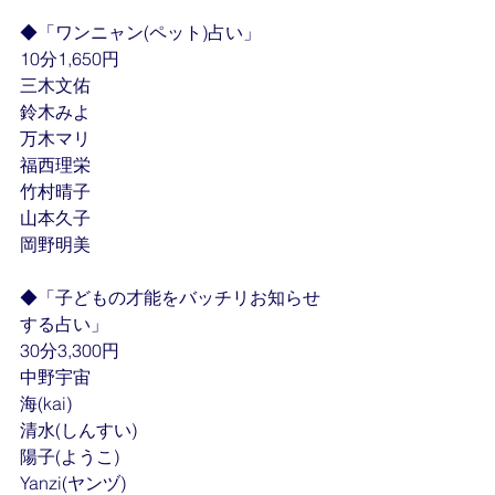
◆「ワンニャン(ペット)占い」
10分1,650円
三木文佑
鈴木みよ
万木マリ
福西理栄
竹村晴子
山本久子
岡野明美
◆「子どもの才能をバッチリお知らせ
する占い」
30分3,300円
中野宇宙
海(kai)
清水(しんすい)
陽子(ようこ)
Yanzi(ヤンヅ)