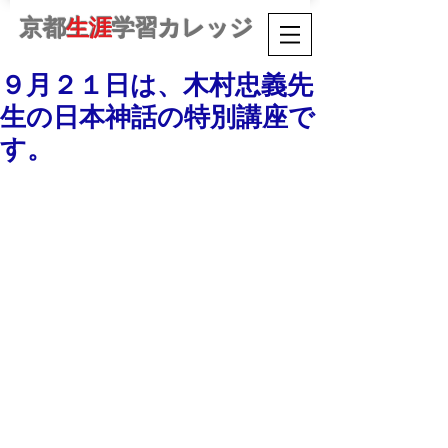
京都
生涯
学習カレッジ
９月２１日は、木村忠義先
生の日本神話の特別講座で
す。