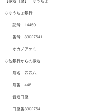
【振込口座】　ゆうちょ
◇ゆうちょ銀行
　　記号　14450
　　番号　33027541
　　オカノアケミ
◇他銀行からの振込
　　店名　四四八
　　店番　448
　　普通口座
　　口座番3302754