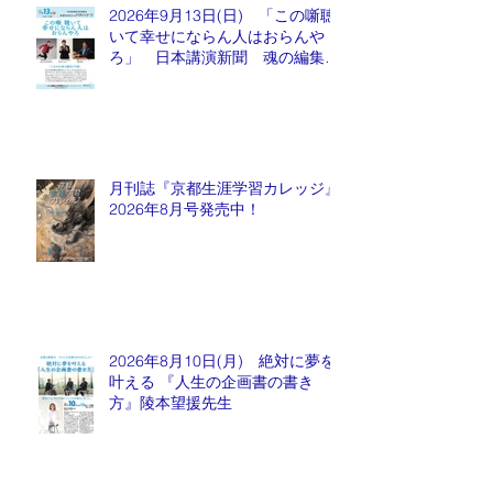
2026年9月13日(日) 「この噺聴
いて幸せにならん人はおらんや
ろ」 日本講演新聞 魂の編集
長 水谷もりひと氏
月刊誌『京都生涯学習カレッジ』
2026年8月号発売中！
2026年8月10日(月) 絶対に夢を
叶える 『人生の企画書の書き
方』陵本望援先生