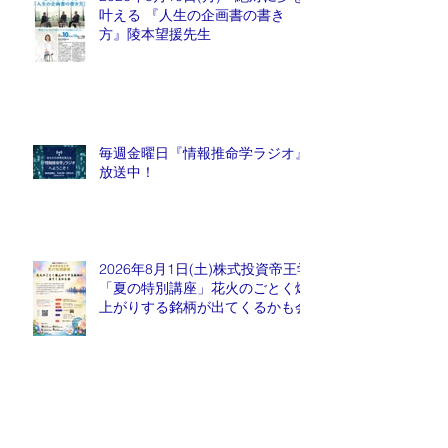
叶える 『人生の企画書の書き
方』陵本望援先生
毎週金曜日『情報推命学ラジオ』
放送中！
2026年8月1日(土)株式投資帝王学
「夏の特別講座」花火のごとく爆
上がりする銘柄が出てくるかも会
月刊誌『京都生涯学習カレッジ』
2026年7月号発売中！