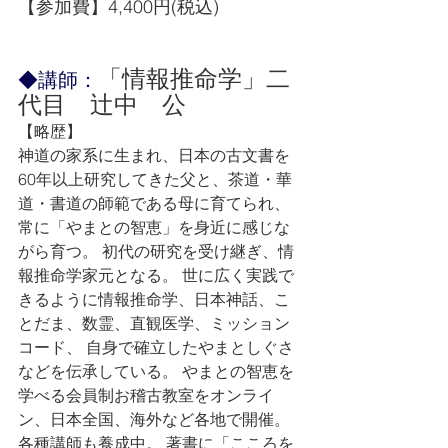
【参加費】4,400円(税込)
「情報推命学」二
◆講師：
代目　辻中　公
【略歴】
神道の家系に生まれ、日本の古文書を
60年以上研究してきた父と、茶道・華
道・書道の師範である母に育てられ、
常に「やまとの智恵」を身近に感じな
がら育つ。 初代の研究を受け継ぎ、情
報推命学家元となる。 世に広く実践で
きるように情報推命学、日本神話、こ
とだま、数霊、直観医学、ミッション
コード、 自身で確立したやまとしぐさ
などを伝承している。 やまとの智恵を
学べる会員制お稽古教室をオンライ
ン、日本全国、海外など各地で開催。
各種講師も養成中。 著書に「こころを