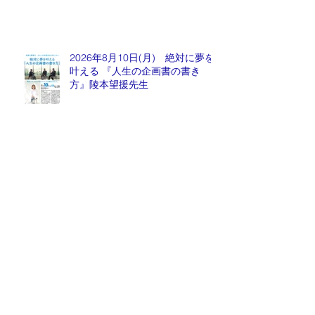
2026年8月10日(月) 絶対に夢を
叶える 『人生の企画書の書き
方』陵本望援先生
毎週金曜日『情報推命学ラジオ』
放送中！
2026年8月1日(土)株式投資帝王学
「夏の特別講座」花火のごとく爆
上がりする銘柄が出てくるかも会