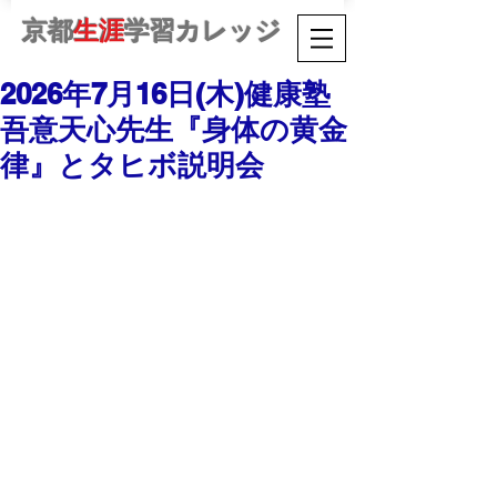
京都
生涯
学習カレッジ
2026年7月16日(木)健康塾
吾意天心先生『身体の黄金
律』とタヒボ説明会