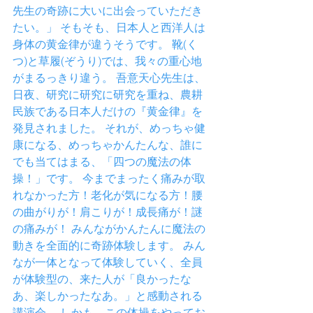
先生の奇跡に大いに出会っていただき
たい。」 そもそも、日本人と西洋人は
身体の黄金律が違うそうです。 靴(く
つ)と草履(ぞうり)では、我々の重心地
がまるっきり違う。 吾意天心先生は、
日夜、研究に研究に研究を重ね、農耕
民族である日本人だけの『黄金律』を
発見されました。 それが、めっちゃ健
康になる、めっちゃかんたんな、誰に
でも当てはまる、「四つの魔法の体
操！」です。 今までまったく痛みが取
れなかった方！老化が気になる方！腰
の曲がりが！肩こりが！成長痛が！謎
の痛みが！ みんながかんたんに魔法の
動きを全面的に奇跡体験します。 みん
なが一体となって体験していく、全員
が体験型の、来た人が「良かったな
あ、楽しかったなあ。」と感動される
講演会。 しかも、この体操をやってお