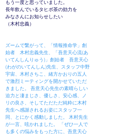
もう一度と思っていました。
長年飲んでいるタヒボ茶の効力を
みなさんにお知らせしたい
（木村忠義）
ズームで繋がって、「情報推命学」創
始者　木村忠義先生、「吾意天心流(あ
いてんしんりゅう)」創始者　吾意天心
(わがのいてんしん)先生、スタッフ中野
宇宙、木村さちこ、緒方かおりの五人
で激烈ミーティングを開かせていただ
きました。 吾意天心先生の素晴らしい
迫力と凄まじさ、優しさ、安心感、ノ
リの良さ、そしてただただ純粋に木村
先生へ感謝されるお姿にスタッフ一
同、とにかく感動しました。 木村先生
が一言、呟かれました。 「ぜひ一人で
も多くの悩みをもった方に、吾意天心