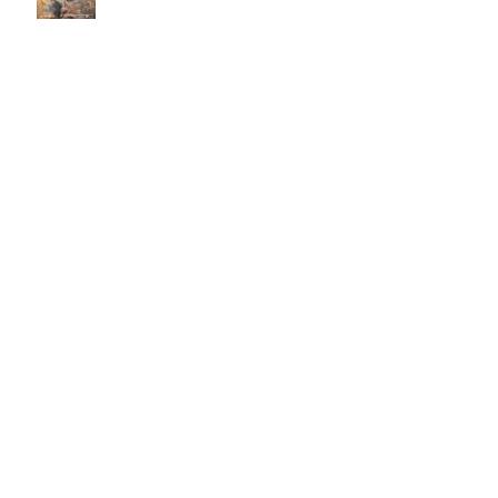
2026年8月10日(月) 絶対に夢を
叶える 『人生の企画書の書き
方』陵本望援先生
毎週金曜日『情報推命学ラジオ』
放送中！
2026年8月1日(土)株式投資帝王学
「夏の特別講座」花火のごとく爆
上がりする銘柄が出てくるかも会