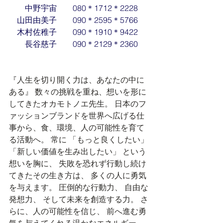
　　中野宇宙　　080＊1712＊2228
　山田由美子　　090＊2595＊5766
　木村佐稚子　　090＊1910＊9422
　　長谷慈子　　090＊2129＊2360
『人生を切り開く力は、あなたの中に
ある』 数々の挑戦を重ね、想いを形に
してきたオカモトノエ先生。 日本のフ
ァッションブランドを世界へ広げる仕
事から、食、環境、人の可能性を育て
る活動へ。 常に 「もっと良くしたい」 
「新しい価値を生み出したい」 という
想いを胸に、 失敗を恐れず行動し続け
てきたその生き方は、 多くの人に勇気
を与えます。 圧倒的な行動力、 自由な
発想力、 そして未来を創造する力。 さ
らに、人の可能性を信じ、 前へ進む勇
気を与えてくれる温かなエネルギー。 