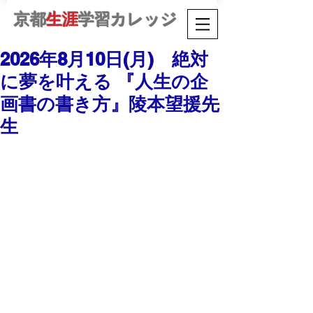
京都
生涯
学習カレッジ
2026年8月10日(月) 絶対
に夢を叶える 『人生の企
画書の書き方』陵本望援先
生