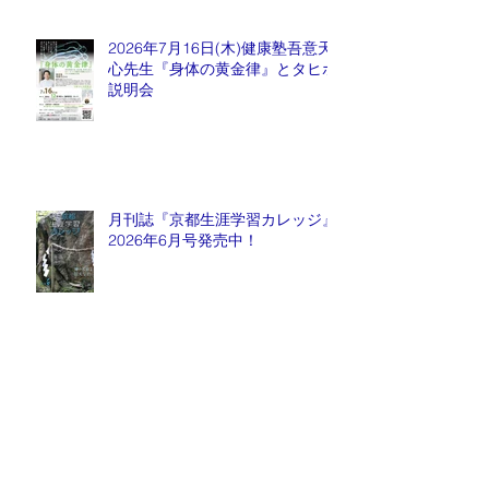
2026年7月16日(木)健康塾吾意天
心先生『身体の黄金律』とタヒボ
説明会
月刊誌『京都生涯学習カレッジ』
2026年6月号発売中！
2026年6月6日(土) ― 医は仁術
なり ―『祈りと医療』