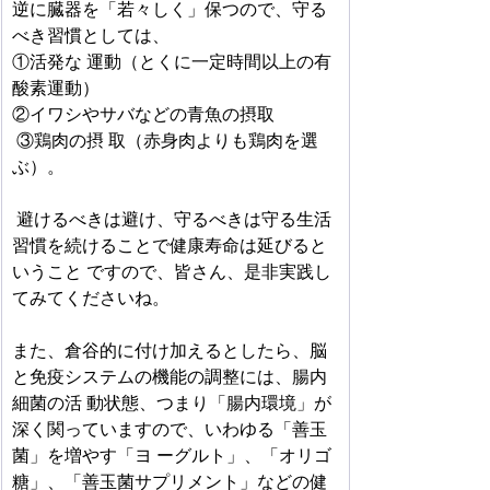
逆に臓器を「若々しく」保つので、守る
べき習慣としては、
①活発な 運動（とくに一定時間以上の有
酸素運動）
②イワシやサバなどの青魚の摂取
 ③鶏肉の摂 取（赤身肉よりも鶏肉を選
ぶ）。
 避けるべきは避け、守るべきは守る生活
習慣を続けることで健康寿命は延びると
いうこと ですので、皆さん、是非実践し
てみてくださいね。
また、倉谷的に付け加えるとしたら、脳
と免疫システムの機能の調整には、腸内
細菌の活 動状態、つまり「腸内環境」が
深く関っていますので、いわゆる「善玉
菌」を増やす「ヨ ーグルト」、「オリゴ
糖」、「善玉菌サプリメント」などの健