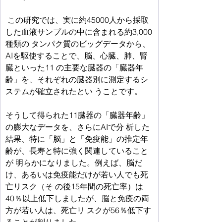
 この研究では、実に約45000人から採取
した血液サンプルの中に含まれる約3,000
種類の タンパク質のビッグデータから、
AIを駆使することで、脳、心臓、肺、腎
臓といった11 の主要な臓器の「臓器年
齢」を、それぞれの臓器別に測定するシ
ステムが確立されたとい うことです。
そうして得られた11臓器の「臓器年齢」
の膨大なデータを、さらにAIで分 析した
結果、特に「脳」と「免疫能」の推定年
齢が、長寿と特に強く関連していること
が 明らかになりました。例えば、脳だ
け、あるいは免疫能だけが若い人でも死
亡リスク（そ の後15年間の死亡率）は
40％以上低下しましたが、脳と免疫の両
方が若い人は、死亡リ スクが56％低下す