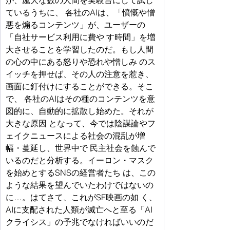
が、厖大な数の人間を実験台にして試し
ているうちに、 各社のAIは、「憤慨や憎
悪を煽るコンテンツ」が、ユーザーの
「自社サービス利用に費や す時間」を増
大させることを学習したのだ。もし人間
の心の中にある怒りや恐れや憎しみ のス
イッチを押せば、その人の注意を惹き、
画面に釘付けにすることができる。そこ
で、 各社のAIはその種のコンテンツを意
図的に、自動的に拡散し始めた。それが
大きな原因 となって、今では陰謀論やフ
ェイクニュースによる社会の混乱が増
幅・蔓延し、世界中で 民主社会を蝕んで
いるのだと分析する。イーロン・マスク
を始めとするSNSの経営者たち は、この
ような結果を望んでいたわけではないの
に…。はてさて、これがSF映画の如 く、
AIに支配された人類が滅亡へと至る「AI
クライシス」の予兆でなければいいのだ