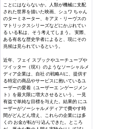
ことにはならないか。人類が機械に支配
された世界を描いた映画、シュワ ちゃん
のターミネーター、キアヌ・リーヴスの
マトリックスシリーズなどにかぶれてい
る いる私は、そう考えてしまう。 実際、
ある有名な歴史学者によると、現にその
兆候は見られているという。
近年、フェイ スブックやユーチューブや
ツイッター（現X）のようなソーシャルメ
ディア企業は、自社 の戦略AIに、提供す
る特定の商品やサービスに抱いているユ
ーザーの愛着（ユーザーエ ンゲージメン
ト）を最大限に増大させるという、一見
有益で単純な目標を与えた。結果的 にユ
ーザーがソーシャルメディアで費やす時
間がどんどん増え、これらの企業には多
くの お金が転がり込んできた。ところ