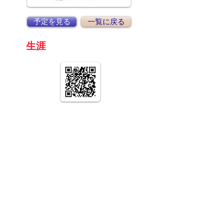
予定を見る
一覧に戻る
京都
生涯
学習カレッジ
〒612-8364
京都府京都市伏見区 竜馬通り中央
​京都生涯学習カレッジ
075-604-4159
:TEL
075-604-4191
:FAX
© やまとの智恵 京都生涯学習カレッジ ニュークリアス