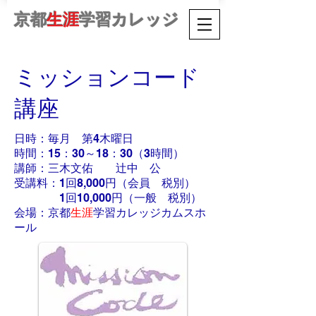
京都
生涯
学習カレッジ
ミッションコード
講座
日時：毎月 第4木曜日
時間：15：30～18：30（3時間）
講師：三木文佑 辻中 公
受講料：1回8,000円（会員 税別）
​ 1回10,000円（一般 税別）
会場：京都
生涯
学習カレッジカムスホ
ール