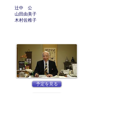
辻中 公
山田由美子
​ 木村佐稚子
予定を見る
一覧に戻る
京都
生涯
学習カレッジ