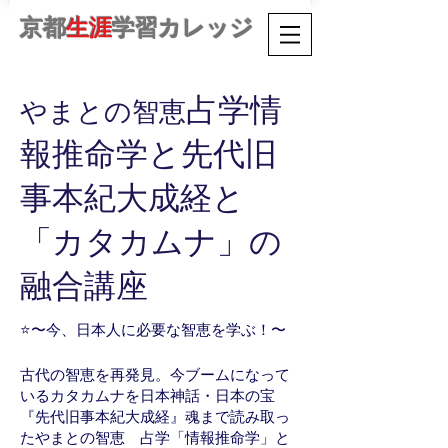
京都
生涯
学習カレッジ
占学情
やまとの智恵
報推命学と先代
旧
事本紀大成経と
「カタカムナ」の
融合講座
⭐〜今、日本人に必要な智恵を学ぶ！〜
古代の智恵を再発見。今ブームになって
いるカタカムナを日本神話・日本の宝
『先代旧事本紀大成経』魂まで読み取っ
たやまとの智恵 占学「情報推命学」と