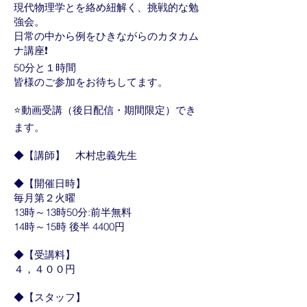
現代物理学とを絡め紐解く、挑戦的な勉
強会。
日常の中から例をひきながらのカタカム
ナ講座❗
50分と１時間
皆様のご参加をお待ちしてます。
⭐動画受講（後日配信・期間限定）でき
ます。
◆【講師】 木村忠義先生
◆【開催日時】
毎月第２火曜
13時～13時50分:前半無料
14時～15時 後半 4400円
◆【受講料】
４，４００円
◆【スタッフ】