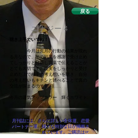
戻る
エナジー 4
聴き上手でいてね！
…………今月は先月の行動の結果が現れ
る月なので、その結果を感謝で受け止め
てしっかりと分析し言葉で伝えることが
とても大切です。現実をしっかりと受け
止めた上で相手の考え想いを聴き、自分
の考え想いもキチンと述べることで真の
交流が深まるのです。……
今月の運気アップカラー 輝くホワイト
月刊誌には、さらに詳しい全体運、恋愛
パートナー運、様々な特別な日が掲載さ
れています。ご購読は☞