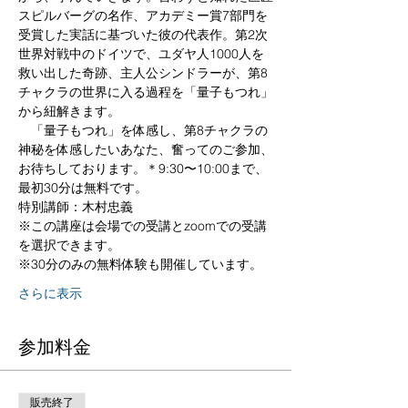
スピルバーグの名作、アカデミー賞7部門を
受賞した実話に基づいた彼の代表作。第2次
世界対戦中のドイツで、ユダヤ人1000人を
救い出した奇跡、主人公シンドラーが、第8
チャクラの世界に入る過程を「量子もつれ」
から紐解きます。

　「量子もつれ」を体感し、第8チャクラの
神秘を体感したいあなた、奮ってのご参加、
お待ちしております。＊9:30〜10:00まで、
最初30分は無料です。
特別講師：木村忠義
※この講座は会場での受講とzoomでの受講
を選択できます。
※30分のみの無料体験も開催しています。
さらに表示
参加料金
販売終了