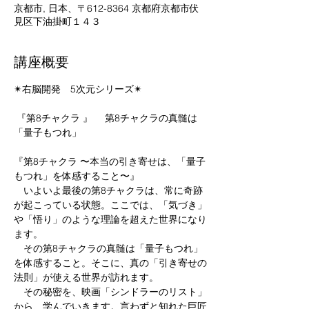
京都市, 日本、〒612-8364 京都府京都市伏
見区下油掛町１４３
講座概要
✴︎右脳開発　5次元シリーズ✴︎
 『第8チャクラ 』 　第8チャクラの真髄は
『第8チャクラ 〜本当の引き寄せは、「量子
もつれ」を体感すること〜』

　いよいよ最後の第8チャクラは、常に奇跡
が起こっている状態。ここでは、「気づき」
や「悟り」のような理論を超えた世界になり
ます。

　その第8チャクラの真髄は「量子もつれ」
を体感すること。そこに、真の「引き寄せの
法則」が使える世界が訪れます。

　その秘密を、映画「シンドラーのリスト」
から、学んでいきます。言わずと知れた巨匠