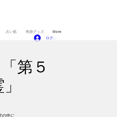
占い処
奇跡グッズ
More
ログイン
) 「第５
霊」
世の中に