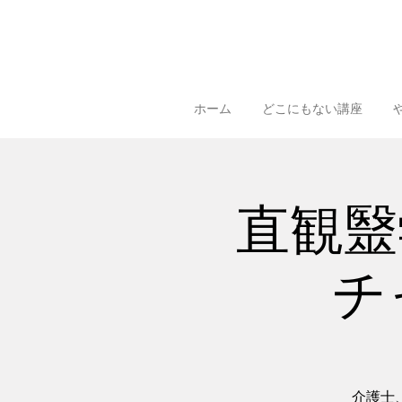
ホーム
どこにもない講座
直観毉学
チ
介護士