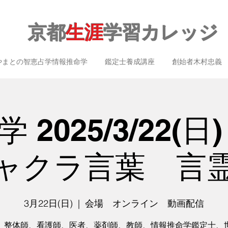
京都
生涯
学習カレッジ
やまとの智恵占学情報推命学
鑑定士養成講座
創始者木村忠義
 2025/3/22(日
ャクラ言葉 言
3月22日(日)
  |  
会場 オンライン 動画配信
、整体師、看護師、医者、薬剤師、教師、情報推命学鑑定士、