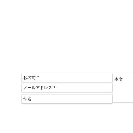
〒612-
京都府
​京都
075-60
075-60
クリアス