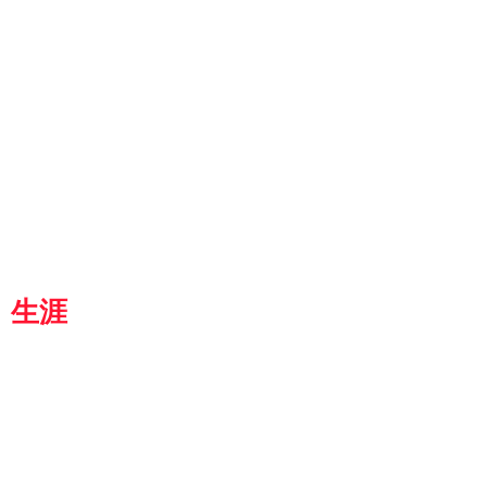
ut
g
p
『京都生涯学習カレッジ』
士専用
都
生涯
学習カレッジ