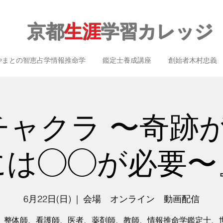
京都
生涯
学習カレッジ
やまとの智恵占学情報推命学
鑑定士養成講座
創始者木村忠義
チャクラ 〜奇跡
には◯◯が必要〜
6月22日(日)
  |  
会場 オンライン 動画配信
、整体師、看護師、医者、薬剤師、教師、情報推命学鑑定士、