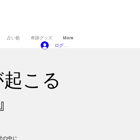
占い処
奇跡グッズ
More
ログイン
が起こる
』
世の中に