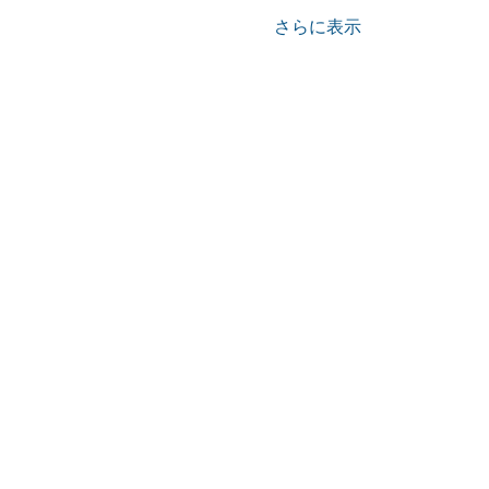
さらに表示
Home
木村忠義
鑑定処一覧
＞京都・伏見・納屋町本部
＞京都・伏見・御香宮神社前
＞京都・四条烏丸 占いサロン
＞京都・東山三条 竹取占い物語
＞京都・山科 竹水庵
＞大阪・あべの・安倍晴明神社
＞福岡 九州支部