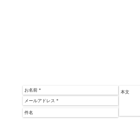
〒612-
京都府
​京都
075-60
075-60
クリアス