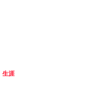
ut
g
p
『京都生涯学習カレッジ』
士専用
都
生涯
学習カレッジ