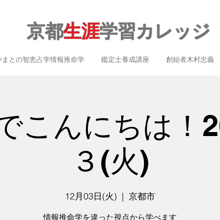
京都
生涯
学習カレッジ
やまとの智恵占学情報推命学
鑑定士養成講座
創始者木村忠義
こんにちは！202
３(火)
12月03日(火)
  |  
京都市