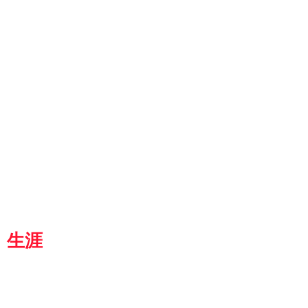
ut
g
p
『京都生涯学習カレッジ』
士専用
都
生涯
学習カレッジ