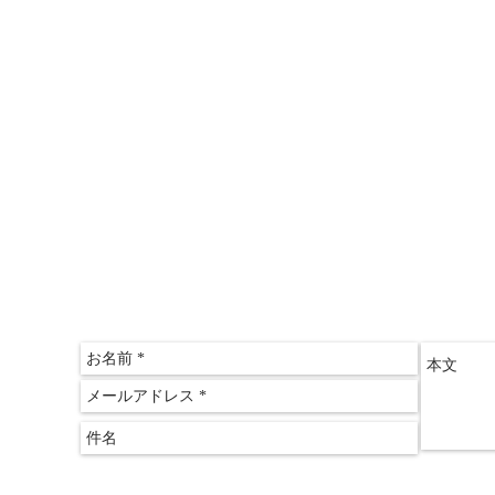
＞山田ゆみこのおしゃれサロン
〒612-
京都府
​京都
075-60
075-60
クリアス