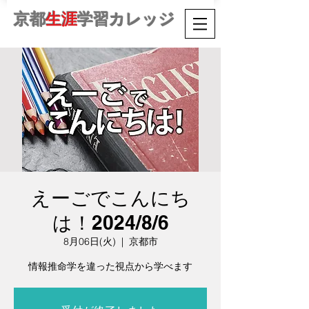
京都
生涯
学習カレッジ
えーごでこんにち
は！2024/8/6
8月06日(火)
  |  
京都市