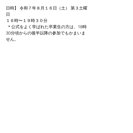
日時】 令和７年８月１６日（土） 第３土曜
日 
１６時〜１９時３０分
 ＊公式をよく学ばれた卒業生の方は、18時
30分頃からの後半以降の参加でもかまいま
せん。 
【受講料】 卒業生の方は５５００円で聴講
出来ます。ズームでも聴講可能です。 ＊1年
間コースの正規生としてご参加をご希望の場
合は、スタッフまでお問い合わせください。
京都
生涯
学習カレッジ