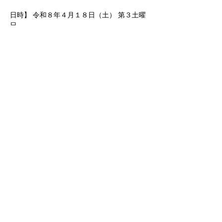
日時】 令和８年４月１８日（土） 第３土曜
日 
さらに表示
京都
生涯
学習カレッジ
〒612-8364
京都府京都市伏見区 竜馬通り中央
​京都生涯学習カレッジ
075-604-4159
:TEL
075-604-4191
:FAX