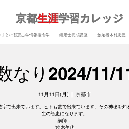
京都
生涯
学習カレッジ
やまとの智恵占学情報推命学
鑑定士養成講座
創始者木村忠義
なり2024/11/11
11月11日(月)
  |  
京都市
数字で出来ています。ヒトも数で出来ています。その神秘を知
生の智恵になります。
講師：
"鈴木美代