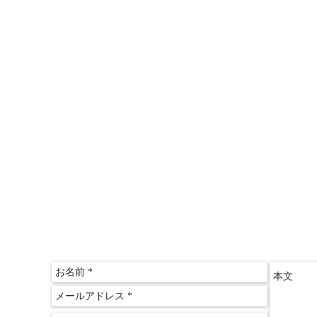
＞こどもと親のスズメの学校
＞情報推命学「おもしろ講座」
＞三木文佑のやさしい経済教室
＞山田ゆみこのおしゃれサロン
〒612-
京都府
​京都
075-60
075-60