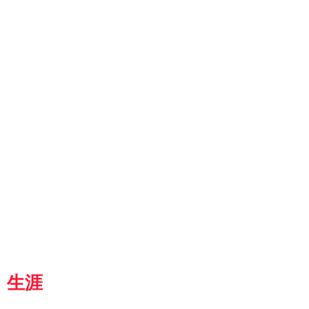
ut
g
p
『京都生涯学習カレッジ』
士専用
都
生涯
学習カレッジ