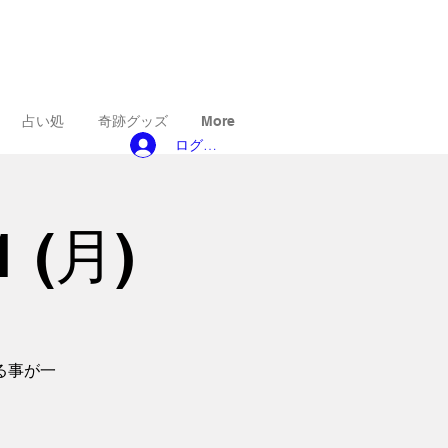
占い処
奇跡グッズ
More
ログイン
 (月)
る事が一