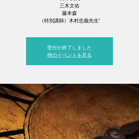
三木文佑
藤本森
（特別講師）木村忠義先生"
受付が終了しました
他のイベントを見る