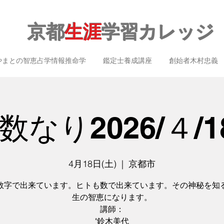
京都
生涯
学習カレッジ
やまとの智恵占学情報推命学
鑑定士養成講座
創始者木村忠義
なり2026/４/1
4月18日(土)
  |  
京都市
数字で出来ています。ヒトも数で出来ています。その神秘を知
生の智恵になります。
講師：
"鈴木美代