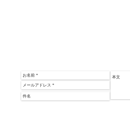
〒612-
京都府
​京都
075-60
075-60
クリアス