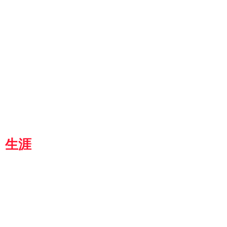
ut
g
p
『京都生涯学習カレッジ』
士専用
都
生涯
学習カレッジ