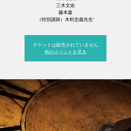
三木文佑
藤本森
（特別講師）木村忠義先生"
チケットは販売されていません
他のイベントを見る