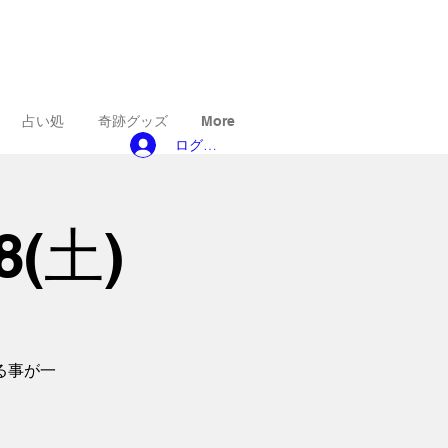
占い処
奇跡グッズ
More
ログイン
8(土)
る事が一