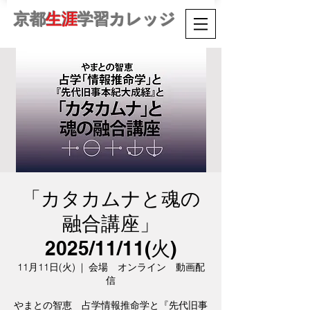
京都
生涯
学習カレッジ
「カタカムナと魂の
融合講座」
2025/11/11(火)
11月11日(火)
  |  
会場 オンライン 動画配
信
やまとの智恵 占学情報推命学と『先代旧事