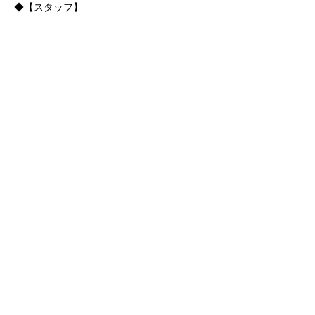
◆【スタッフ】
さらに表示
京都
生涯
学習カレッジ
〒612-8364
京都府京都市伏見区 竜馬通り中央
​京都生涯学習カレッジ
075-604-4159
:TEL
075-604-4191
:FAX
© やまとの智恵 京都生涯学習カレッジ ニュークリアス