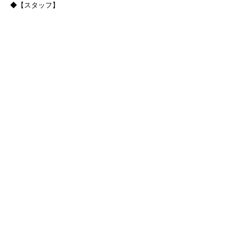
◆【スタッフ】
さらに表示
京都
生涯
学習カレッジ
〒612-8364
京都府京都市伏見区 竜馬通り中央
​京都生涯学習カレッジ
075-604-4159
:TEL
075-604-4191
:FAX
© やまとの智恵 京都生涯学習カレッジ ニュークリアス