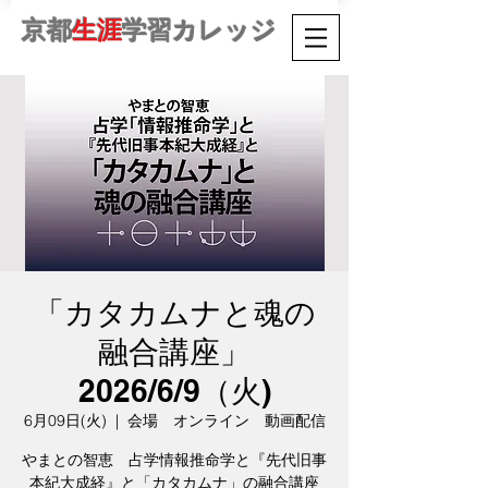
京都
生涯
学習カレッジ
「カタカムナと魂の
融合講座」
2026/6/9（火)
6月09日(火)
  |  
会場 オンライン 動画配信
やまとの智恵 占学情報推命学と『先代旧事
本紀大成経』と「カタカムナ」の融合講座