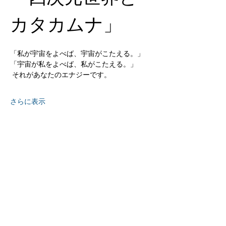
カタカムナ」 
「私が宇宙をよべば、宇宙がこたえる。」 
「宇宙が私をよべば、私がこたえる。」 
 それがあなたのエナジーです。  
さらに表示
京都
生涯
学習カレッジ
〒612-8364
京都府京都市伏見区 竜馬通り中央