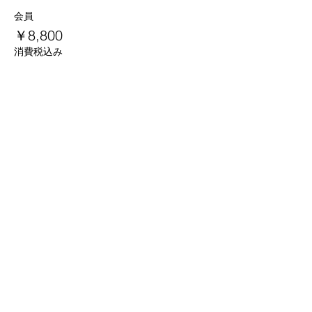
会員
￥8,800
消費税込み
京都
生涯
学習カレッジ
〒612-8364
京都府京都市伏見区 竜馬通り中央
​京都生涯学習カレッジ